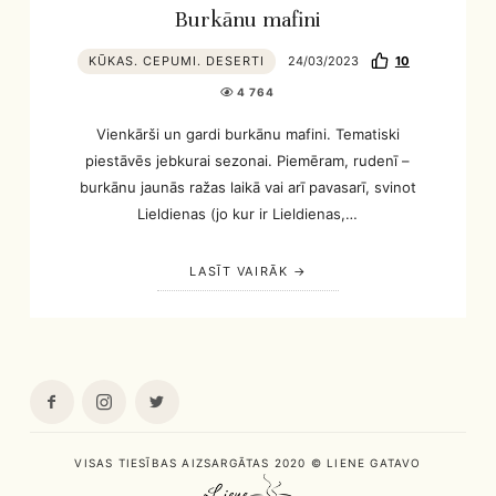
Burkānu mafini
KŪKAS. CEPUMI. DESERTI
24/03/2023
10
4 764
Vienkārši un gardi burkānu mafini. Tematiski
piestāvēs jebkurai sezonai. Piemēram, rudenī –
burkānu jaunās ražas laikā vai arī pavasarī, svinot
Lieldienas (jo kur ir Lieldienas,…
LASĪT VAIRĀK
VISAS TIESĪBAS AIZSARGĀTAS 2020 © LIENE GATAVO