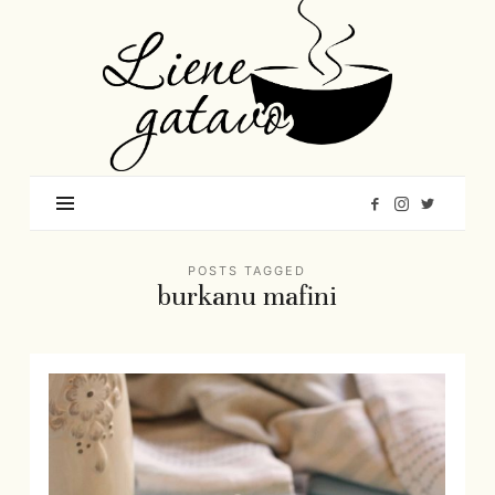
Liene
Gatavo
–
Mana
garšu
pasaule
POSTS TAGGED
burkanu mafini