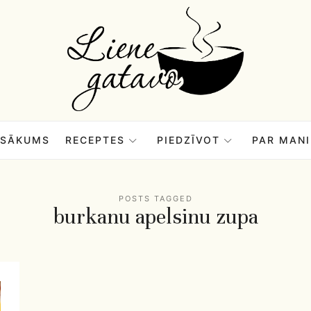
Liene
Gatavo
–
SĀKUMS
RECEPTES
PIEDZĪVOT
PAR MANI
Mana
POSTS TAGGED
burkanu apelsinu zupa
garšu
pasaule