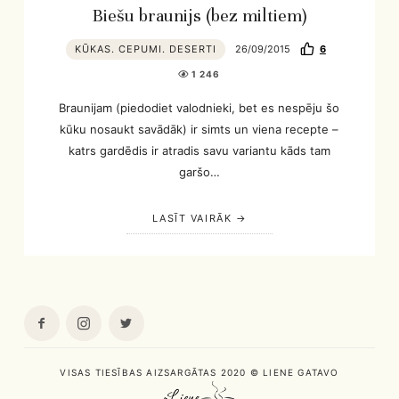
Biešu braunijs (bez miltiem)
KŪKAS. CEPUMI. DESERTI
26/09/2015
6
1 246
Braunijam (piedodiet valodnieki, bet es nespēju šo
kūku nosaukt savādāk) ir simts un viena recepte –
katrs gardēdis ir atradis savu variantu kāds tam
garšo…
LASĪT VAIRĀK
VISAS TIESĪBAS AIZSARGĀTAS 2020 © LIENE GATAVO