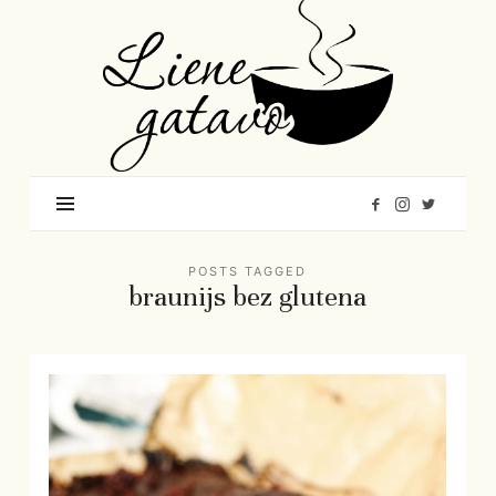
Liene
Gatavo
–
Mana
garšu
pasaule
POSTS TAGGED
braunijs bez glutena