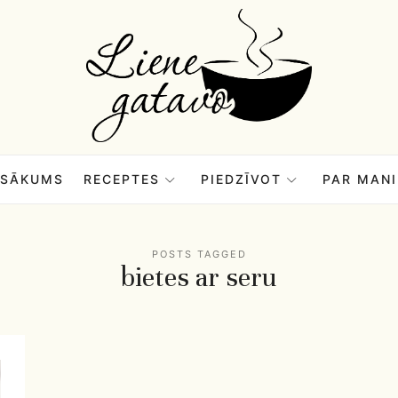
Liene
Gatavo
–
SĀKUMS
RECEPTES
PIEDZĪVOT
PAR MANI
Mana
POSTS TAGGED
bietes ar seru
garšu
pasaule