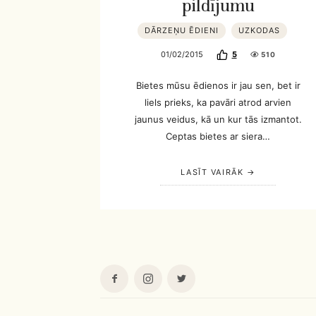
pildījumu
DĀRZEŅU ĒDIENI
UZKODAS
01/02/2015
5
510
Bietes mūsu ēdienos ir jau sen, bet ir
liels prieks, ka pavāri atrod arvien
jaunus veidus, kā un kur tās izmantot.
Ceptas bietes ar siera…
LASĪT VAIRĀK