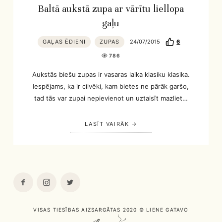
Baltā aukstā zupa ar vārītu liellopa
gaļu
GAĻAS ĒDIENI
ZUPAS
24/07/2015
6
786
Aukstās biešu zupas ir vasaras laika klasiku klasika.
Iespējams, ka ir cilvēki, kam bietes ne pārāk garšo,
tad tās var zupai nepievienot un uztaisīt mazliet…
LASĪT VAIRĀK
VISAS TIESĪBAS AIZSARGĀTAS 2020 © LIENE GATAVO