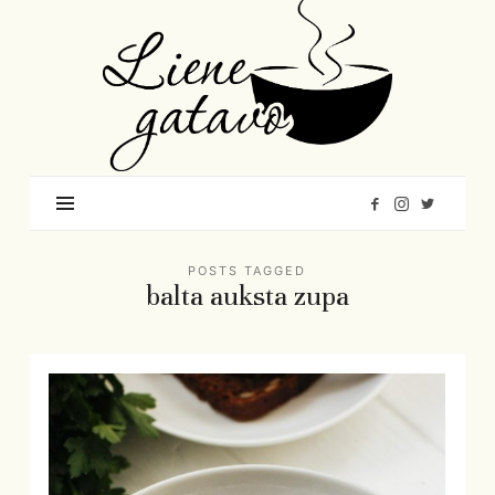
Liene
Gatavo
–
Mana
garšu
pasaule
POSTS TAGGED
balta auksta zupa