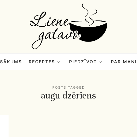
Liene
Gatavo
–
SĀKUMS
RECEPTES
PIEDZĪVOT
PAR MANI
Mana
POSTS TAGGED
augu dzēriens
garšu
pasaule