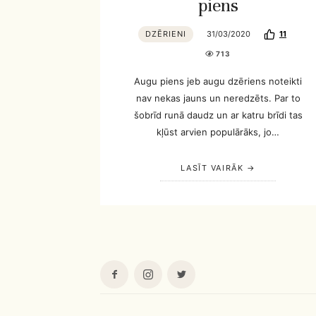
piens
DZĒRIENI
31/03/2020
11
713
Augu piens jeb augu dzēriens noteikti
nav nekas jauns un neredzēts. Par to
šobrīd runā daudz un ar katru brīdi tas
kļūst arvien populārāks, jo…
LASĪT VAIRĀK