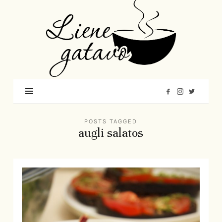
Liene
Gatavo
–
Mana
garšu
pasaule
POSTS TAGGED
augli salatos