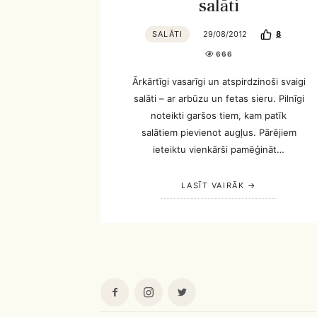
salāti
SALĀTI
29/08/2012
8
666
Ārkārtīgi vasarīgi un atspirdzinoši svaigi
salāti – ar arbūzu un fetas sieru. Pilnīgi
noteikti garšos tiem, kam patīk
salātiem pievienot augļus. Pārējiem
ieteiktu vienkārši pamēģināt…
LASĪT VAIRĀK