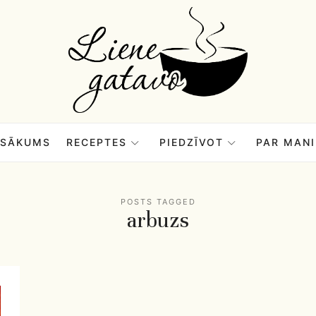
Liene
Gatavo
–
SĀKUMS
RECEPTES
PIEDZĪVOT
PAR MANI
Mana
POSTS TAGGED
arbuzs
garšu
pasaule