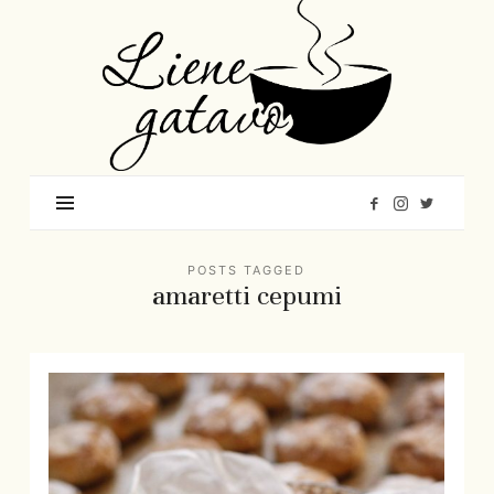
Liene
Gatavo
–
Mana
garšu
pasaule
POSTS TAGGED
amaretti cepumi