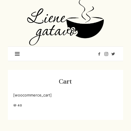
Liene
Gatavo
–
Mana
garšu
pasaule
Cart
[woocommerce_cart]
40